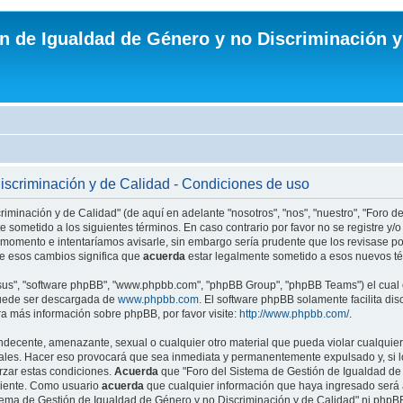
n de Igualdad de Género y no Discriminación y
iscriminación y de Calidad - Condiciones de uso
riminación y de Calidad" (de aquí en adelante "nosotros", "nos", "nuestro", "Foro 
e sometido a los siguientes términos. En caso contrario por favor no se registre y
momento e intentaríamos avisarle, sin embargo sería prudente que los revisase po
e esos cambios significa que
acuerda
estar legalmente sometido a esos nuevos té
"sus", "software phpBB", "www.phpbb.com", "phpBB Group", "phpBB Teams") el cual e
puede ser descargada de
www.phpbb.com
. El software phpBB solamente facilita di
 más información sobre phpBB, por favor visite:
http://www.phpbb.com/
.
ndecente, amenazante, sexual o cualquier otro material que pueda violar cualquier
ales. Hacer eso provocará que sea inmediata y permanentemente expulsado y, si lo
rzar estas condiciones.
Acuerda
que "Foro del Sistema de Gestión de Igualdad de G
niente. Como usuario
acuerda
que cualquier información que haya ingresado será
istema de Gestión de Igualdad de Género y no Discriminación y de Calidad" ni php