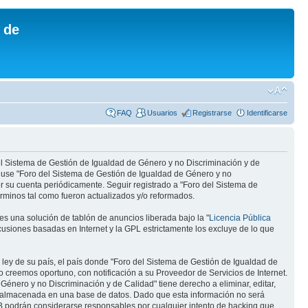
 de
FAQ
Usuarios
Registrarse
Identificarse
del Sistema de Gestión de Igualdad de Género y no Discriminación y de
/o use "Foro del Sistema de Gestión de Igualdad de Género y no
r su cuenta periódicamente. Seguir registrado a "Foro del Sistema de
rminos tal como fueron actualizados y/o reformados.
s una solución de tablón de anuncios liberada bajo la "
Licencia Pública
scusiones basadas en Internet y la GPL estrictamente los excluye de lo que
 ley de su país, el país donde "Foro del Sistema de Gestión de Igualdad de
 creemos oportuno, con notificación a su Proveedor de Servicios de Internet.
énero y no Discriminación y de Calidad" tiene derecho a eliminar, editar,
 almacenada en una base de datos. Dado que esta información no será
BB podrán considerarse responsables por cualquier intento de hacking que