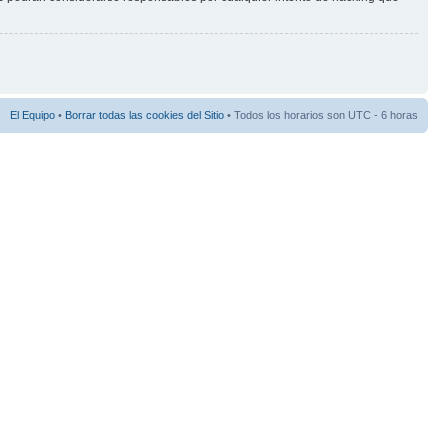
El Equipo
•
Borrar todas las cookies del Sitio
• Todos los horarios son UTC - 6 horas