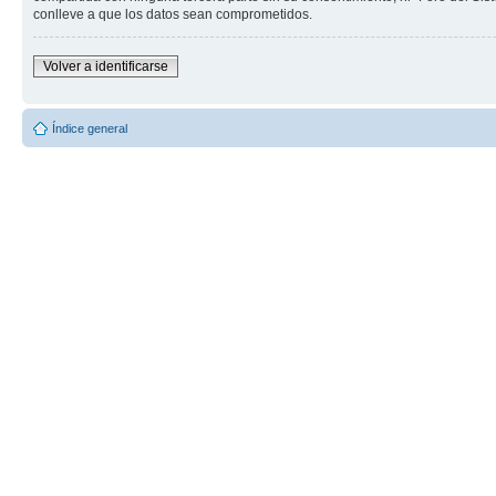
conlleve a que los datos sean comprometidos.
Volver a identificarse
Índice general