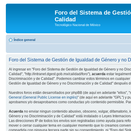
Foro del Sistema de Gestió
Calidad
Tecnológico Nacional de México
Índice general
Foro del Sistema de Gestión de Igualdad de Género y no D
Al ingresar en "Foro del Sistema de Gestión de Igualdad de Género y no Disc
Calidad", "http://intranet.dgest.gob.mx/calidad/foro"),
acuerda
estar legalment
Discriminación y de Calidad". Podemos cambiar estos términos en cualquier 
Gestión de Igualdad de Género y no Discriminación y de Calidad" después d
Nuestros foros están desarrollados por phpBB (de aquí en adelante "ellos", 
General (General Public License en inglés)
" (de aquí en adelante "GPL") y 
aprobamos y/o desaprobamos como conductas y/o contenido permisible. Para
Acuerda
no enviar ningun contenido abusivo, obsceno, vulgar, difamatorio, i
Género y no Discriminación y de Calidad" está instalado o Leyes Internacion
Las direcciones IP de todos los envíos son registradas como ayuda para refo
mover o cerrar cualquier tema en cualquier momento que lo creamos conve
compartida con ninguna tercera parte sin su consentimiento, ni "Foro del S