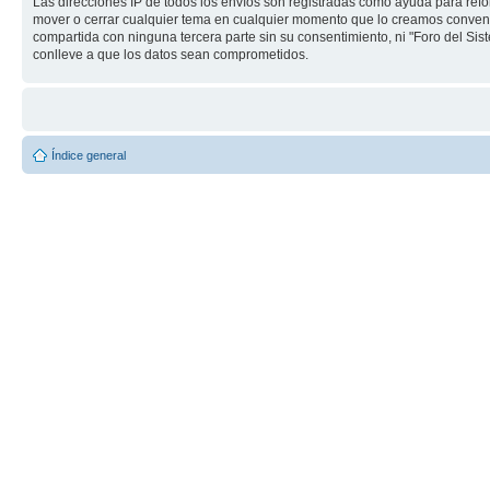
Las direcciones IP de todos los envíos son registradas como ayuda para refo
mover o cerrar cualquier tema en cualquier momento que lo creamos conve
compartida con ninguna tercera parte sin su consentimiento, ni "Foro del S
conlleve a que los datos sean comprometidos.
Índice general