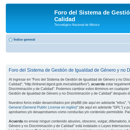
Foro del Sistema de Gestió
Calidad
Tecnológico Nacional de México
Índice general
Foro del Sistema de Gestión de Igualdad de Género y no Di
Al ingresar en "Foro del Sistema de Gestión de Igualdad de Género y no Disc
Calidad", "http://intranet.dgest.gob.mx/calidad/foro"),
acuerda
estar legalment
Discriminación y de Calidad". Podemos cambiar estos términos en cualquier 
Gestión de Igualdad de Género y no Discriminación y de Calidad" después d
Nuestros foros están desarrollados por phpBB (de aquí en adelante "ellos", 
General (General Public License en inglés)
" (de aquí en adelante "GPL") y 
aprobamos y/o desaprobamos como conductas y/o contenido permisible. Para
Acuerda
no enviar ningun contenido abusivo, obsceno, vulgar, difamatorio, i
Género y no Discriminación y de Calidad" está instalado o Leyes Internacion