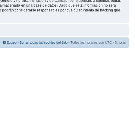
énero y no Discriminación y de Calidad" tiene derecho a eliminar, editar,
 almacenada en una base de datos. Dado que esta información no será
BB podrán considerarse responsables por cualquier intento de hacking que
El Equipo
•
Borrar todas las cookies del Sitio
• Todos los horarios son UTC - 6 horas