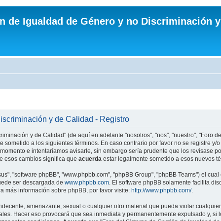
n de Igualdad de Género y no Discriminación y
scriminación y de Calidad - Registro
riminación y de Calidad" (de aquí en adelante "nosotros", "nos", "nuestro", "Foro 
e sometido a los siguientes términos. En caso contrario por favor no se registre y
momento e intentaríamos avisarle, sin embargo sería prudente que los revisase po
e esos cambios significa que
acuerda
estar legalmente sometido a esos nuevos té
"sus", "software phpBB", "www.phpbb.com", "phpBB Group", "phpBB Teams") el cual e
puede ser descargada de
www.phpbb.com
. El software phpBB solamente facilita di
 más información sobre phpBB, por favor visite:
http://www.phpbb.com/
.
ndecente, amenazante, sexual o cualquier otro material que pueda violar cualquier
ales. Hacer eso provocará que sea inmediata y permanentemente expulsado y, si lo