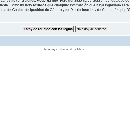
rzar estas condiciones.
Acuerda
que "Foro del Sistema de Gestión de Igualdad de G
niente. Como usuario
acuerda
que cualquier información que haya ingresado será
istema de Gestión de Igualdad de Género y no Discriminación y de Calidad" ni php
Tecnológico Nacional de México