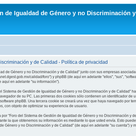
n de Igualdad de Género y no Discriminación y
scriminación y de Calidad - Política de privacidad
dad de Género y no Discriminación y de Calidad" junto con sus empresas asociadas 
tranet.dgest.gob.mx/calidad/foro") y phpBB (de aquí en adelante "ellos", "sus", "
 aquí en adelante "su información").
el Sistema de Gestión de Igualdad de Género y no Discriminación y de Calidad" ha
vegador de su PC. Las primeras dos cookies sólo contienen un identificador de usu
el software phpBB. Una tercera cookie se creará una vez que haya navegado por te
os, con objeto de optimizar su experiencia de usuario.
por "Foro del Sistema de Gestión de Igualdad de Género y no Discriminación y d
iante la que obtenemos su información es mediante lo que usted envía. Esto puede 
 de Género y no Discriminación y de Calidad" (de aquí en adelante "su cuenta") y