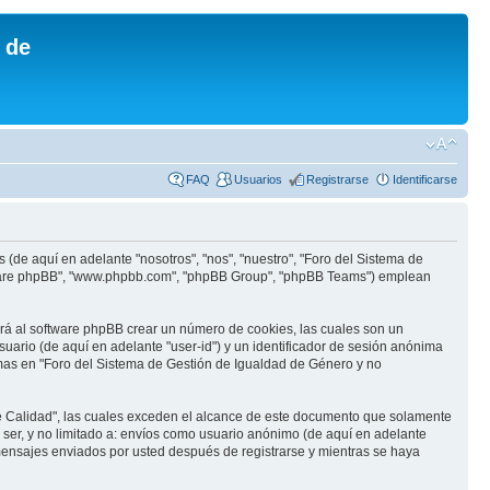
 de
FAQ
Usuarios
Registrarse
Identificarse
(de aquí en adelante "nosotros", "nos", "nuestro", "Foro del Sistema de
software phpBB", "www.phpbb.com", "phpBB Group", "phpBB Teams") emplean
rá al software phpBB crear un número de cookies, las cuales son un
ario (de aquí en adelante "user-id") y un identificador de sesión anónima
mas en "Foro del Sistema de Gestión de Igualdad de Género y no
e Calidad", las cuales exceden el alcance de este documento que solamente
ser, y no limitado a: envíos como usuario anónimo (de aquí en adelante
 mensajes enviados por usted después de registrarse y mientras se haya