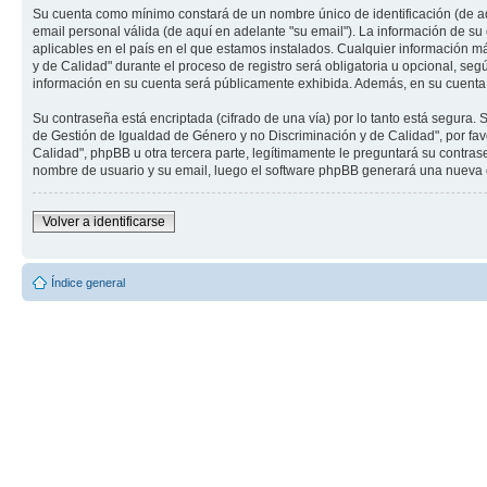
Su cuenta como mínimo constará de un nombre único de identificación (de aq
email personal válida (de aquí en adelante "su email"). La información de s
aplicables en el país en el que estamos instalados. Cualquier información m
y de Calidad" durante el proceso de registro será obligatoria u opcional, seg
información en su cuenta será públicamente exhibida. Además, en su cuenta,
Su contraseña está encriptada (cifrado de una vía) por lo tanto está segura
de Gestión de Igualdad de Género y no Discriminación y de Calidad", por f
Calidad", phpBB u otra tercera parte, legítimamente le preguntará su contrase
nombre de usuario y su email, luego el software phpBB generará una nueva 
Volver a identificarse
Índice general