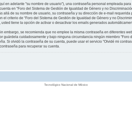
uí en adelante "su nombre de usuario"), una contraseña personal empleada para la 
u cuenta en "Foro del Sistema de Gestión de Igualdad de Género y no Discriminación
ás allá de su nombre de usuario, su contraseña y su dirección de e-mail requerida
ún el criterio de “Foro del Sistema de Gestión de Igualdad de Género y no Discrimi
 usted tiene la opción de activar o desactivar los emails generados automáticamen
. Sin embargo, se recomienda que no emplee la misma contraseña en diferentes web
avor guárdela cuidadosamente y bajo ninguna circunstancia ningún miembro "Foro 
ña. Si olvidó la contraseña de su cuenta, puede usar el servicio "Olvidé mi contras
contraseña para recuperar su cuenta.
Tecnológico Nacional de México