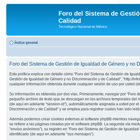
Foro del Sistema de Gestió
Calidad
Tecnológico Nacional de México
Índice general
Foro del Sistema de Gestión de Igualdad de Género y no Di
Esta política explica con detalle cómo "Foro del Sistema de Gestión de Igual
Gestión de Igualdad de Género y no Discriminación y de Calidad", "http://in
cualquier información obtenida durante cualquier sesión de uso por usted (de
Su información es obtenida por dos vías. Primeramente, navegar por "Foro d
pequeño archivo de texto que se descargan en los archivos temporales del na
(de aquí en adelante "session-id"), automáticamente asignada a usted por 
Discriminación y de Calidad" y se emplea para registrar cuales han sido leíd
Además podemos crear cookies externas al software phpBB mientras navega 
se refiere a las páginas creadas por el software phpBB. La segunda vía med
"envíos anónimos"), su registro en "Foro del Sistema de Gestión de Igualdad
identificado (de aquí en adelante "sus mensajes").