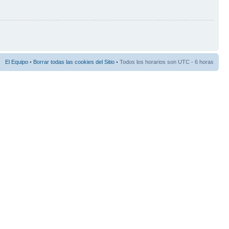
El Equipo
•
Borrar todas las cookies del Sitio
• Todos los horarios son UTC - 6 horas