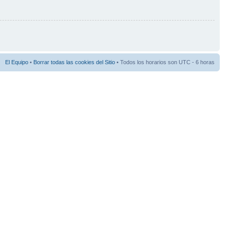
El Equipo
•
Borrar todas las cookies del Sitio
• Todos los horarios son UTC - 6 horas