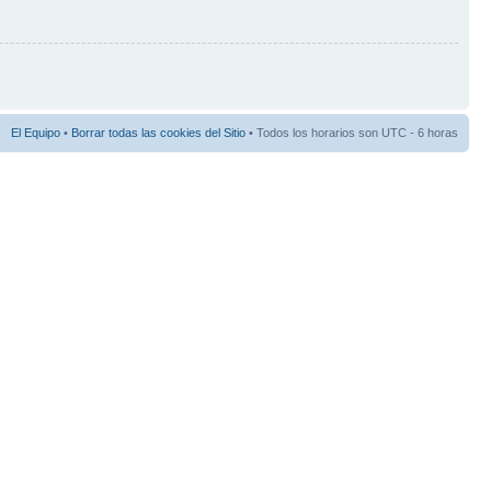
El Equipo
•
Borrar todas las cookies del Sitio
• Todos los horarios son UTC - 6 horas