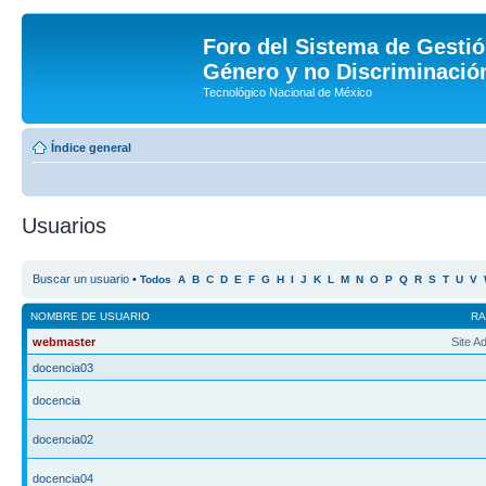
Foro del Sistema de Gestió
Género y no Discriminación
Tecnológico Nacional de México
Índice general
Usuarios
Buscar un usuario
•
Todos
A
B
C
D
E
F
G
H
I
J
K
L
M
N
O
P
Q
R
S
T
U
V
NOMBRE DE USUARIO
R
webmaster
Site A
docencia03
docencia
docencia02
docencia04