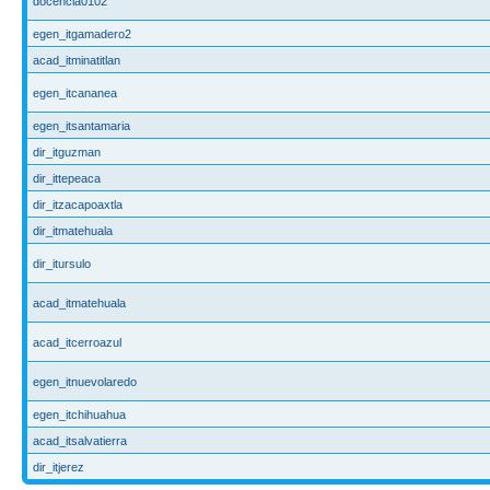
docencia0102
egen_itgamadero2
acad_itminatitlan
egen_itcananea
egen_itsantamaria
dir_itguzman
dir_ittepeaca
dir_itzacapoaxtla
dir_itmatehuala
dir_itursulo
acad_itmatehuala
acad_itcerroazul
egen_itnuevolaredo
egen_itchihuahua
acad_itsalvatierra
dir_itjerez