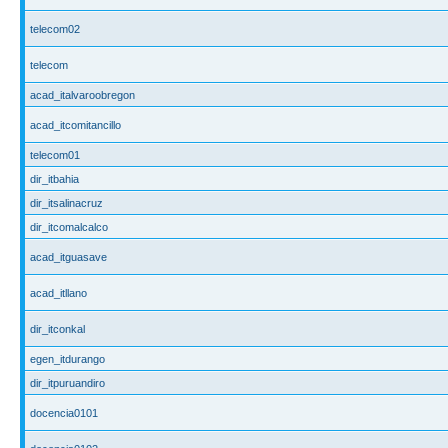
telecom02
telecom
acad_italvaroobregon
acad_itcomitancillo
telecom01
dir_itbahia
dir_itsalinacruz
dir_itcomalcalco
acad_itguasave
acad_itllano
dir_itconkal
egen_itdurango
dir_itpuruandiro
docencia0101