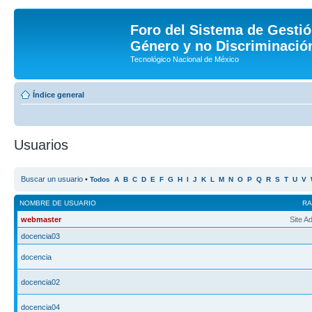
Foro del Sistema de Gestió
Género y no Discriminación
Tecnológico Nacional de México
Índice general
Usuarios
Buscar un usuario
•
Todos
A
B
C
D
E
F
G
H
I
J
K
L
M
N
O
P
Q
R
S
T
U
V
NOMBRE DE USUARIO
R
webmaster
Site A
docencia03
docencia
docencia02
docencia04