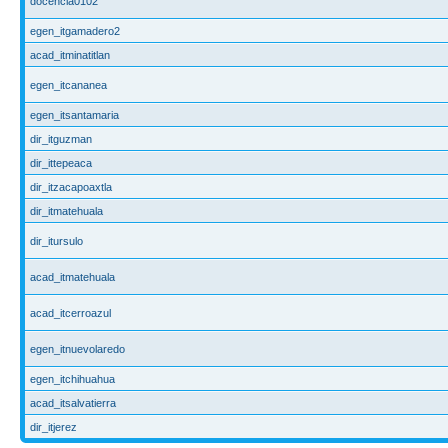
docencia0102
egen_itgamadero2
acad_itminatitlan
egen_itcananea
egen_itsantamaria
dir_itguzman
dir_ittepeaca
dir_itzacapoaxtla
dir_itmatehuala
dir_itursulo
acad_itmatehuala
acad_itcerroazul
egen_itnuevolaredo
egen_itchihuahua
acad_itsalvatierra
dir_itjerez