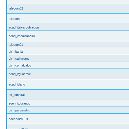
telecom02
telecom
acad_italvaroobregon
acad_itcomitancillo
telecom01
dir_itbahia
dir_itsalinacruz
dir_itcomalcalco
acad_itguasave
acad_itllano
dir_itconkal
egen_itdurango
dir_itpuruandiro
docencia0101