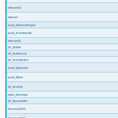
telecom02
telecom
acad_italvaroobregon
acad_itcomitancillo
telecom01
dir_itbahia
dir_itsalinacruz
dir_itcomalcalco
acad_itguasave
acad_itllano
dir_itconkal
egen_itdurango
dir_itpuruandiro
docencia0101