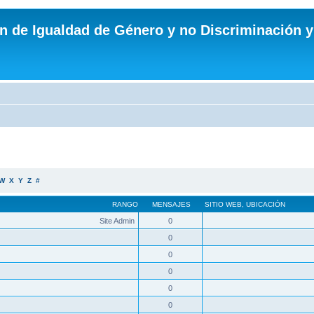
n de Igualdad de Género y no Discriminación y
W
X
Y
Z
#
RANGO
MENSAJES
SITIO WEB
,
UBICACIÓN
Site Admin
0
0
0
0
0
0