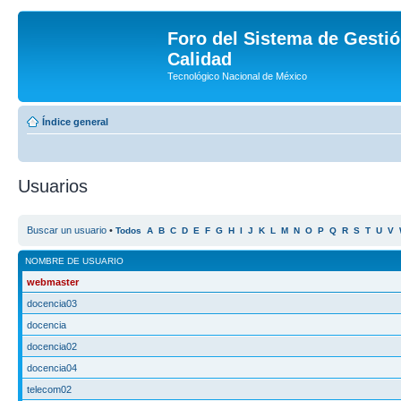
Foro del Sistema de Gestió
Calidad
Tecnológico Nacional de México
Índice general
Usuarios
Buscar un usuario
•
Todos
A
B
C
D
E
F
G
H
I
J
K
L
M
N
O
P
Q
R
S
T
U
V
NOMBRE DE USUARIO
webmaster
docencia03
docencia
docencia02
docencia04
telecom02