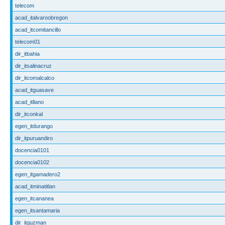
telecom
acad_italvaroobregon
acad_itcomitancillo
telecom01
dir_itbahia
dir_itsalinacruz
dir_itcomalcalco
acad_itguasave
acad_itllano
dir_itconkal
egen_itdurango
dir_itpuruandiro
docencia0101
docencia0102
egen_itgamadero2
acad_itminatitlan
egen_itcananea
egen_itsantamaria
dir_itguzman