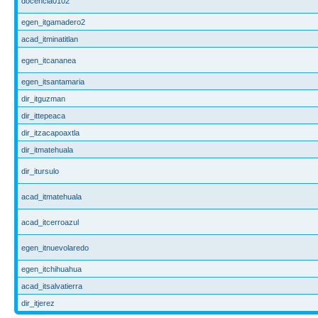
docencia0102
egen_itgamadero2
acad_itminatitlan
egen_itcananea
egen_itsantamaria
dir_itguzman
dir_ittepeaca
dir_itzacapoaxtla
dir_itmatehuala
dir_itursulo
acad_itmatehuala
acad_itcerroazul
egen_itnuevolaredo
egen_itchihuahua
acad_itsalvatierra
dir_itjerez