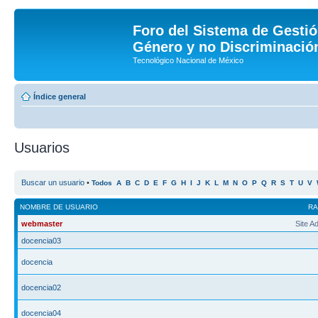
Foro del Sistema de Gestió
Género y no Discriminación
Tecnológico Nacional de México
Índice general
Usuarios
Buscar un usuario
•
Todos
A
B
C
D
E
F
G
H
I
J
K
L
M
N
O
P
Q
R
S
T
U
V
NOMBRE DE USUARIO
R
webmaster
Site A
docencia03
docencia
docencia02
docencia04