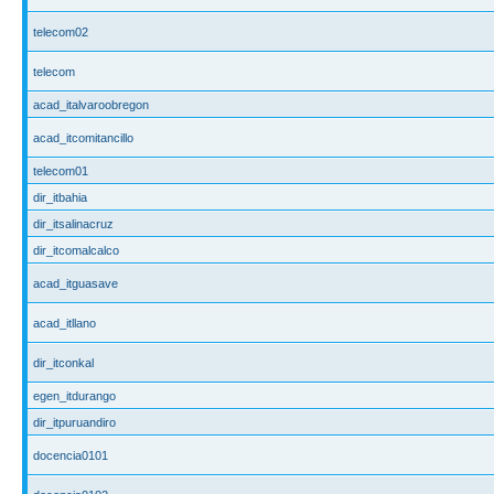
telecom02
telecom
acad_italvaroobregon
acad_itcomitancillo
telecom01
dir_itbahia
dir_itsalinacruz
dir_itcomalcalco
acad_itguasave
acad_itllano
dir_itconkal
egen_itdurango
dir_itpuruandiro
docencia0101