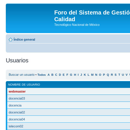
Foro del Sistema de Gestió
Calidad
Tecnológico Nacional de México
Índice general
Usuarios
Buscar un usuario
•
Todos
A
B
C
D
E
F
G
H
I
J
K
L
M
N
O
P
Q
R
S
T
U
V
NOMBRE DE USUARIO
webmaster
docencia03
docencia
docencia02
docencia04
telecom02