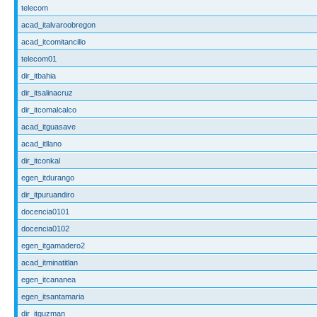
telecom
acad_italvaroobregon
acad_itcomitancillo
telecom01
dir_itbahia
dir_itsalinacruz
dir_itcomalcalco
acad_itguasave
acad_itllano
dir_itconkal
egen_itdurango
dir_itpuruandiro
docencia0101
docencia0102
egen_itgamadero2
acad_itminatitlan
egen_itcananea
egen_itsantamaria
dir_itguzman