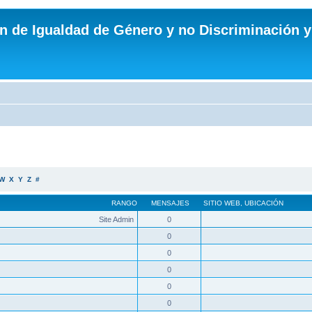
n de Igualdad de Género y no Discriminación y
W
X
Y
Z
#
RANGO
MENSAJES
SITIO WEB
,
UBICACIÓN
Site Admin
0
0
0
0
0
0