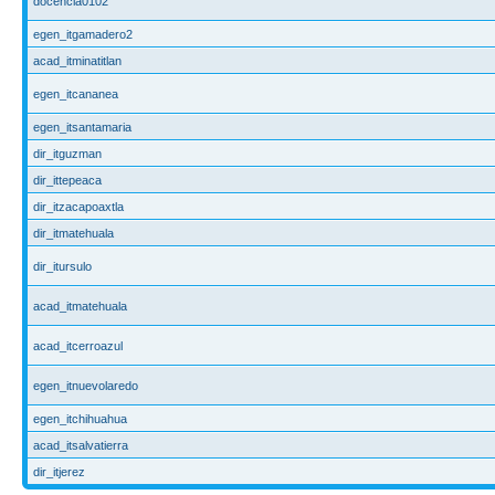
docencia0102
egen_itgamadero2
acad_itminatitlan
egen_itcananea
egen_itsantamaria
dir_itguzman
dir_ittepeaca
dir_itzacapoaxtla
dir_itmatehuala
dir_itursulo
acad_itmatehuala
acad_itcerroazul
egen_itnuevolaredo
egen_itchihuahua
acad_itsalvatierra
dir_itjerez