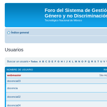
Foro del Sistema de Gestió
Género y no Discriminación
Tecnológico Nacional de México
Índice general
Usuarios
Buscar un usuario
•
Todos
A
B
C
D
E
F
G
H
I
J
K
L
M
N
O
P
Q
R
S
T
U
V
NOMBRE DE USUARIO
R
webmaster
Site A
docencia03
docencia
docencia02
docencia04