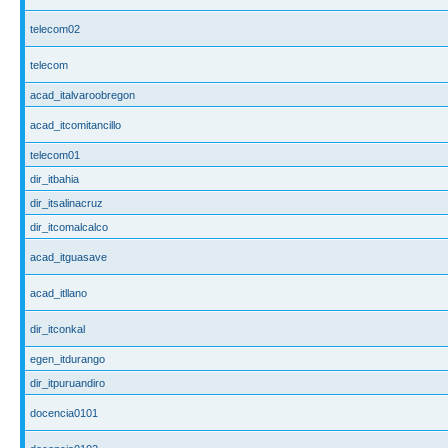
telecom02
telecom
acad_italvaroobregon
acad_itcomitancillo
telecom01
dir_itbahia
dir_itsalinacruz
dir_itcomalcalco
acad_itguasave
acad_itllano
dir_itconkal
egen_itdurango
dir_itpuruandiro
docencia0101