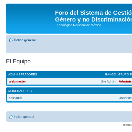
Foro del Sistema de Gestió
Género y no Discriminación
Tecnológico Nacional de México
Índice general
El Equipo
ADMINISTRADORES
RANGO
GRUPO P
webmaster
Site Admin
Adminis
MODERADORES
calidad04
Usuarios
Índice general
Tecnol