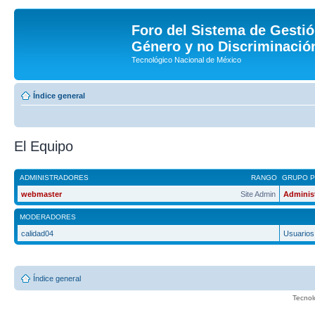
Foro del Sistema de Gestió
Género y no Discriminación
Tecnológico Nacional de México
Índice general
El Equipo
ADMINISTRADORES
RANGO
GRUPO P
webmaster
Site Admin
Adminis
MODERADORES
calidad04
Usuarios
Índice general
Tecnol