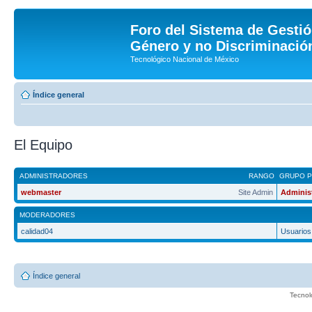
Foro del Sistema de Gestió
Género y no Discriminación
Tecnológico Nacional de México
Índice general
El Equipo
ADMINISTRADORES
RANGO
GRUPO P
webmaster
Site Admin
Adminis
MODERADORES
calidad04
Usuarios
Índice general
Tecnol