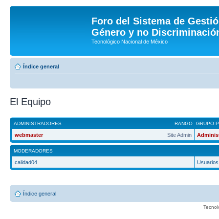
Foro del Sistema de Gestió
Género y no Discriminación
Tecnológico Nacional de México
Índice general
El Equipo
ADMINISTRADORES
RANGO
GRUPO P
webmaster
Site Admin
Adminis
MODERADORES
calidad04
Usuarios
Índice general
Tecnol