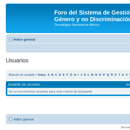
Foro del Sistema de Gestió
Género y no Discriminación
Tecnológico Nacional de México
Índice general
Usuarios
Buscar un usuario
•
Todos
A
B
C
D
E
F
G
H
I
J
K
L
M
N
O
P
Q
R
S
T
U
V
NOMBRE DE USUARIO
R
No se encontraron usuarios para este criterio de búsqueda
Índice general
Tecnol