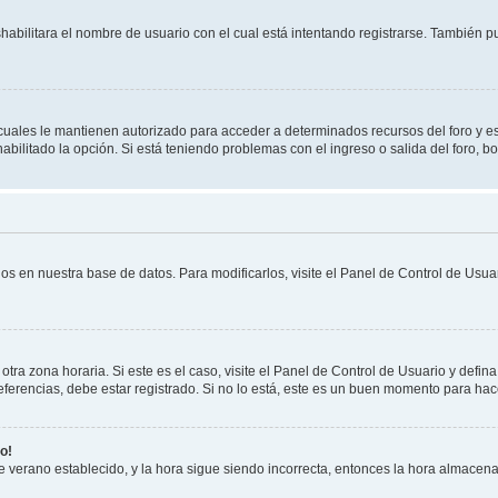
shabilitara el nombre de usuario con el cual está intentando registrarse. También 
s cuales le mantienen autorizado para acceder a determinados recursos del foro y e
habilitado la opción. Si está teniendo problemas con el ingreso o salida del foro, 
os en nuestra base de datos. Para modificarlos, visite el Panel de Control de Usuar
otra zona horaria. Si este es el caso, visite el Panel de Control de Usuario y defin
erencias, debe estar registrado. Si no lo está, este es un buen momento para hac
o!
 de verano establecido, y la hora sigue siendo incorrecta, entonces la hora almacen