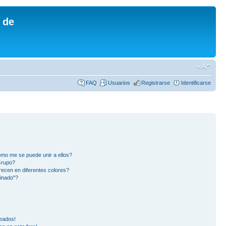
 de
FAQ
Usuarios
Registrarse
Identificarse
mo me se puede unir a ellos?
Grupo?
ecen en diferentes colores?
inado"?
eados!