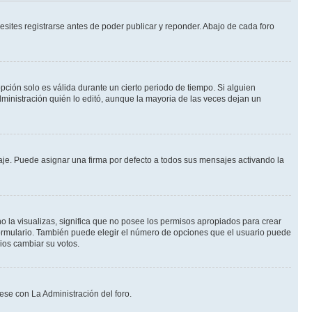
sites registrarse antes de poder publicar y reponder. Abajo de cada foro
opción solo es válida durante un cierto periodo de tiempo. Si alguien
ministración quién lo editó, aunque la mayoria de las veces dejan un
e. Puede asignar una firma por defecto a todos sus mensajes activando la
o la visualizas, significa que no posee los permisos apropiados para crear
formulario. También puede elegir el número de opciones que el usuario puede
rios cambiar su votos.
ese con La Administración del foro.