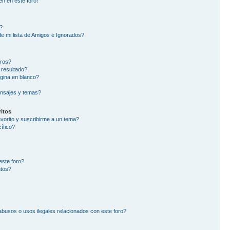
en en este foro!
?
e mi lista de Amigos e Ignorados?
oros?
 resultado?
gina en blanco?
nsajes y temas?
itos
avorito y suscribirme a un tema?
ífico?
este foro?
ntos?
busos o usos ilegales relacionados con este foro?