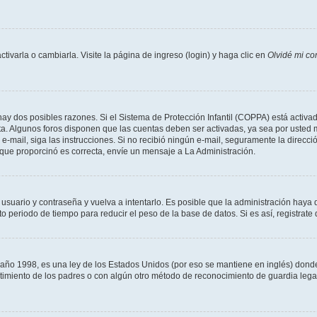
varla o cambiarla. Visite la página de ingreso (login) y haga clic en
Olvidé mi co
hay dos posibles razones. Si el Sistema de Protección Infantil (COPPA) está activad
ta. Algunos foros disponen que las cuentas deben ser activadas, ya sea por usted m
un e-mail, siga las instrucciones. Si no recibió ningún e-mail, seguramente la direc
l que proporcinó es correcta, envíe un mensaje a La Administración.
 usuario y contraseña y vuelva a intentarlo. Es posible que la administración hay
eriodo de tiempo para reducir el peso de la base de datos. Si es así, registrate 
 1998, es una ley de los Estados Unidos (por eso se mantiene en inglés) donde se 
centimiento de los padres o con algún otro método de reconocimiento de guardia lega