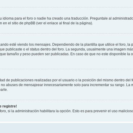
 idioma para el foro o nadie ha creado una traducción. Preguntale al administrador
 en el sitio de phpBB (ver el enlace al final de la página).
 esté viendo los mensajes. Dependiendo de la plantilla que utilice el foro, la p
 que publicaste o el status dentro del foro. La segunda, usualmente una imagen m
n que tamaño y peso pueden ser publicadas. En caso de que no este disponible la 
ad de publicaciones realizadas por el usuario o la posición del mismo dentro del 
r, no abuses de mensajeear innecesariamente solo para incrementar su rango. La m
arle.
 registre!
oro, si la administración habilitara la opción. Esto es para prevenir el uso malici