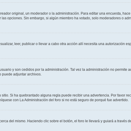
ador original, un moderador o la administración. Para editar una encuesta, hace c
ar las opciones. Sin embargo, si algún miembro ha votado, solo moderadores o admi
sualizar, leer, publicar o llevar a cabo otra acción allí necesita una autorizació
usuario y son cedidos por la administración. Tal vez la administración no permite a
o puede adjuntar archivos.
 sitio. Si ha quebrantado alguna regla puede recibir una advertencia. Por favor re
íquese con La Administración del foro si no está seguro de porqué fue advertido.
cerca del mismo. Haciendo clic sobre el botón, el foro le llevará y guiará a través 