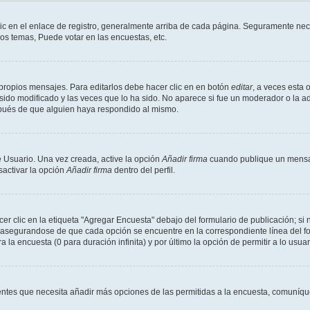
ic en el enlace de registro, generalmente arriba de cada página. Seguramente nece
os temas, Puede votar en las encuestas, etc.
propios mensajes. Para editarlos debe hacer clic en en botón
editar
, a veces esta 
ido modificado y las veces que lo ha sido. No aparece si fue un moderador o la ad
spués de que alguien haya respondido al mismo.
 Usuario. Una vez creada, active la opción
Añadir firma
cuando publique un mensaj
sactivar la opción
Añadir firma
dentro del perfil.
 clic en la etiqueta "Agregar Encuesta" debajo del formulario de publicación; si n
, asegurandose de que cada opción se encuentre en la correspondiente línea del 
a la encuesta (0 para duración infinita) y por último la opción de permitir a lo usua
sientes que necesita añadir más opciones de las permitidas a la encuesta, comuníqu