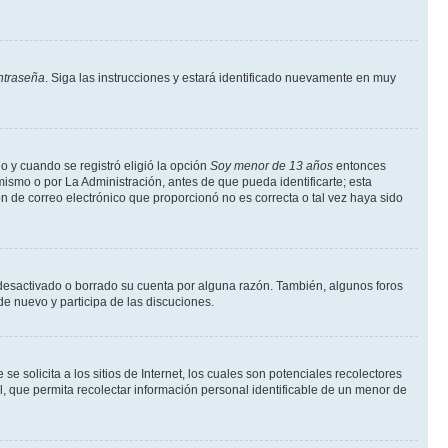
ntraseña
. Siga las instrucciones y estará identificado nuevamente en muy
o y cuando se registró eligió la opción
Soy menor de 13 años
entonces
ismo o por La Administración, antes de que pueda identificarte; esta
ción de correo electrónico que proporcionó no es correcta o tal vez haya sido
a desactivado o borrado su cuenta por alguna razón. También, algunos foros
de nuevo y participa de las discuciones.
solicita a los sitios de Internet, los cuales son potenciales recolectores
l, que permita recolectar información personal identificable de un menor de