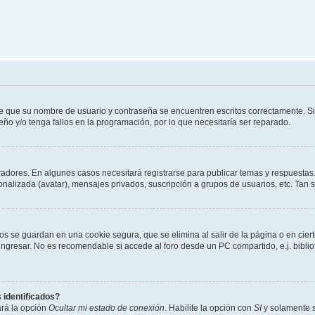
de que su nombre de usuario y contraseña se encuentren escritos correctamente. 
eño y/o tenga fallos en la programación, por lo que necesitaría ser reparado.
radores. En algunos casos necesitará registrarse para publicar temas y respuestas.
sonalizada (avatar), mensajes privados, suscripción a grupos de usuarios, etc. Ta
os se guardan en una cookie segura, que se elimina al salir de la página o en cie
gresar. No es recomendable si accede al foro desde un PC compartido, e.j. bibliotec
 identificados?
ará la opción
Ocultar mi estado de conexión
. Habilite la opción con
SI
y solamente s