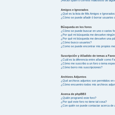
¡Recibí spam o correos maliciosos de algui
Amigos e Ignorados
¿Qué es la lista de Mis Amigos e Ignorados
¿Cómo se puede añadir ó borrar usuarios d
Búsqueda en los foros
¿Cómo se puede buscar en uno o varios f
¿Por qué mi búsqueda me devuelve ningún
¿Por qué mi búsqueda me devuelve una pá
¿Cómo busco usuarios?
¿Como se puede encontrar mis propios me
Suscripción y Añadido de temas a Favor
¿Cuál es la diferencia entre añadir como F
¿Cómo me suscribo a un foro o tema espec
¿Cómo borro mis suscripciones?
Archivos Adjuntos
¿Qué archivos adjuntos son permitidos en 
¿Cómo encuentro todos mis archivos adju
Acerca de phpBB3
¿Quién programó este foro?
¿Por qué este foro no tiene tal cosa?
¿Con quién se puede contactar acerca de a