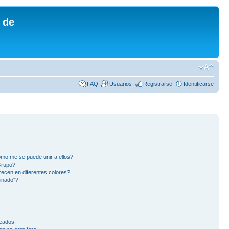
 de
FAQ
Usuarios
Registrarse
Identificarse
mo me se puede unir a ellos?
Grupo?
ecen en diferentes colores?
inado"?
eados!