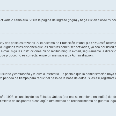
varla o cambiarla. Visite la página de ingreso (login) y haga clic en
Olvidé mi co
hay dos posibles razones. Si el Sistema de Protección Infantil (COPPA) está activad
ta. Algunos foros disponen que las cuentas deben ser activadas, ya sea por usted m
un e-mail, siga las instrucciones. Si no recibió ningún e-mail, seguramente la direc
l que proporcinó es correcta, envíe un mensaje a La Administración.
 usuario y contraseña y vuelva a intentarlo. Es posible que la administración hay
eriodo de tiempo para reducir el peso de la base de datos. Si es así, registrate 
 1998, es una ley de los Estados Unidos (por eso se mantiene en inglés) donde se 
centimiento de los padres o con algún otro método de reconocimiento de guardia lega