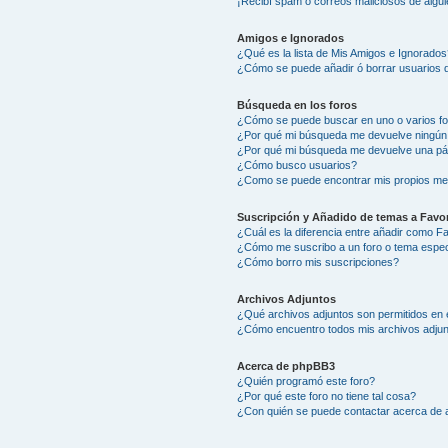
¡Recibí spam o correos maliciosos de algui
Amigos e Ignorados
¿Qué es la lista de Mis Amigos e Ignorados
¿Cómo se puede añadir ó borrar usuarios d
Búsqueda en los foros
¿Cómo se puede buscar en uno o varios f
¿Por qué mi búsqueda me devuelve ningún
¿Por qué mi búsqueda me devuelve una pá
¿Cómo busco usuarios?
¿Como se puede encontrar mis propios me
Suscripción y Añadido de temas a Favor
¿Cuál es la diferencia entre añadir como F
¿Cómo me suscribo a un foro o tema espec
¿Cómo borro mis suscripciones?
Archivos Adjuntos
¿Qué archivos adjuntos son permitidos en 
¿Cómo encuentro todos mis archivos adju
Acerca de phpBB3
¿Quién programó este foro?
¿Por qué este foro no tiene tal cosa?
¿Con quién se puede contactar acerca de a