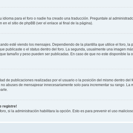
 idioma para el foro o nadie ha creado una traducción. Preguntale al administrador
 en el sitio de phpBB (ver el enlace al final de la página).
 esté viendo los mensajes. Dependiendo de la plantilla que utilice el foro, la p
 que publicaste o el status dentro del foro. La segunda, usualmente una imagen m
n que tamaño y peso pueden ser publicadas. En caso de que no este disponible la 
ad de publicaciones realizadas por el usuario o la posición del mismo dentro del 
r, no abuses de mensajeear innecesariamente solo para incrementar su rango. La m
arle.
 registre!
oro, si la administración habilitara la opción. Esto es para prevenir el uso malici