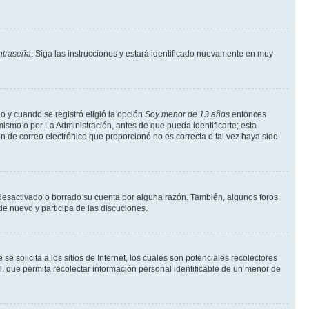
ntraseña
. Siga las instrucciones y estará identificado nuevamente en muy
o y cuando se registró eligió la opción
Soy menor de 13 años
entonces
ismo o por La Administración, antes de que pueda identificarte; esta
ción de correo electrónico que proporcionó no es correcta o tal vez haya sido
a desactivado o borrado su cuenta por alguna razón. También, algunos foros
de nuevo y participa de las discuciones.
solicita a los sitios de Internet, los cuales son potenciales recolectores
l, que permita recolectar información personal identificable de un menor de