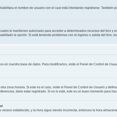
shabilitara el nombre de usuario con el cual está intentando registrarse. También 
s cuales le mantienen autorizado para acceder a determinados recursos del foro y e
habilitado la opción. Si está teniendo problemas con el ingreso o salida del foro, 
os en nuestra base de datos. Para modificarlos, visite el Panel de Control de Usuar
otra zona horaria. Si este es el caso, visite el Panel de Control de Usuario y defin
erencias, debe estar registrado. Si no lo está, este es un buen momento para hac
o!
 de verano establecido, y la hora sigue siendo incorrecta, entonces la hora almacen