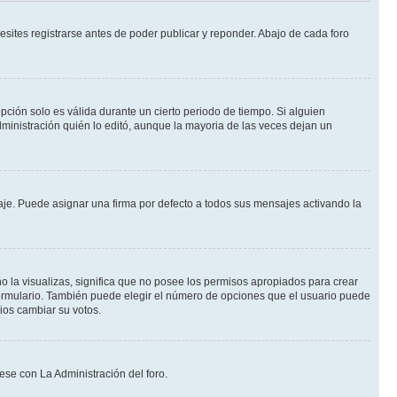
sites registrarse antes de poder publicar y reponder. Abajo de cada foro
opción solo es válida durante un cierto periodo de tiempo. Si alguien
ministración quién lo editó, aunque la mayoria de las veces dejan un
e. Puede asignar una firma por defecto a todos sus mensajes activando la
o la visualizas, significa que no posee los permisos apropiados para crear
formulario. También puede elegir el número de opciones que el usuario puede
rios cambiar su votos.
ese con La Administración del foro.