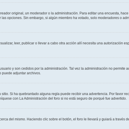
ador original, un moderador o la administración. Para editar una encuesta, hace c
ar las opciones. Sin embargo, si algún miembro ha votado, solo moderadores o admi
sualizar, leer, publicar o llevar a cabo otra acción allí necesita una autorizació
usuario y son cedidos por la administración. Tal vez la administración no permite a
o puede adjuntar archivos.
 sitio. Si ha quebrantado alguna regla puede recibir una advertencia. Por favor re
íquese con La Administración del foro si no está seguro de porqué fue advertido.
cerca del mismo. Haciendo clic sobre el botón, el foro le llevará y guiará a través 