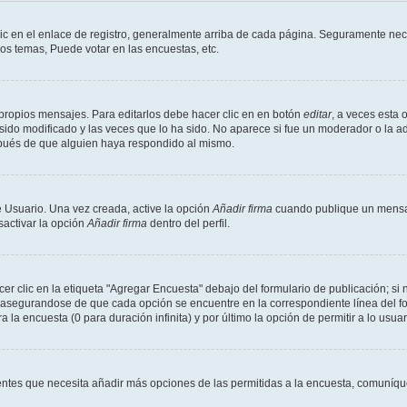
ic en el enlace de registro, generalmente arriba de cada página. Seguramente nece
os temas, Puede votar en las encuestas, etc.
propios mensajes. Para editarlos debe hacer clic en en botón
editar
, a veces esta 
ido modificado y las veces que lo ha sido. No aparece si fue un moderador o la ad
spués de que alguien haya respondido al mismo.
 Usuario. Una vez creada, active la opción
Añadir firma
cuando publique un mensaj
sactivar la opción
Añadir firma
dentro del perfil.
 clic en la etiqueta "Agregar Encuesta" debajo del formulario de publicación; si n
, asegurandose de que cada opción se encuentre en la correspondiente línea del 
a la encuesta (0 para duración infinita) y por último la opción de permitir a lo usua
sientes que necesita añadir más opciones de las permitidas a la encuesta, comuníqu