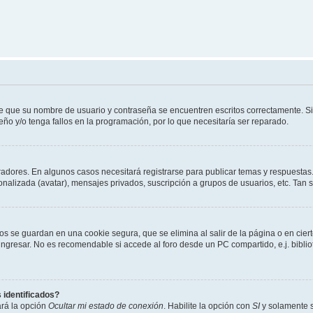
de que su nombre de usuario y contraseña se encuentren escritos correctamente. 
eño y/o tenga fallos en la programación, por lo que necesitaría ser reparado.
radores. En algunos casos necesitará registrarse para publicar temas y respuestas.
sonalizada (avatar), mensajes privados, suscripción a grupos de usuarios, etc. Ta
os se guardan en una cookie segura, que se elimina al salir de la página o en cie
gresar. No es recomendable si accede al foro desde un PC compartido, e.j. bibliotec
 identificados?
ará la opción
Ocultar mi estado de conexión
. Habilite la opción con
SI
y solamente s