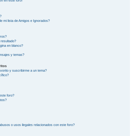
en en este foro!
?
e mi lista de Amigos e Ignorados?
oros?
 resultado?
gina en blanco?
nsajes y temas?
itos
avorito y suscribirme a un tema?
ífico?
este foro?
ntos?
busos o usos ilegales relacionados con este foro?