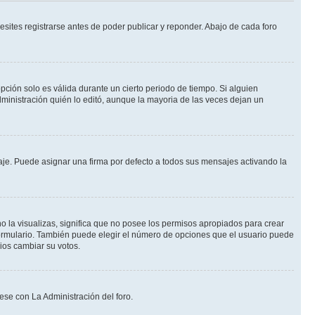
sites registrarse antes de poder publicar y reponder. Abajo de cada foro
opción solo es válida durante un cierto periodo de tiempo. Si alguien
ministración quién lo editó, aunque la mayoria de las veces dejan un
e. Puede asignar una firma por defecto a todos sus mensajes activando la
o la visualizas, significa que no posee los permisos apropiados para crear
formulario. También puede elegir el número de opciones que el usuario puede
rios cambiar su votos.
ese con La Administración del foro.