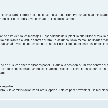
 idioma para el foro o nadie ha creado una traducción. Preguntale al administrador
 en el sitio de phpBB (ver el enlace al final de la página).
 esté viendo los mensajes. Dependiendo de la plantilla que utilice el foro, la p
 que publicaste o el status dentro del foro. La segunda, usualmente una imagen m
n que tamaño y peso pueden ser publicadas. En caso de que no este disponible la 
ad de publicaciones realizadas por el usuario o la posición del mismo dentro del 
r, no abuses de mensajeear innecesariamente solo para incrementar su rango. La m
arle.
 registre!
oro, si la administración habilitara la opción. Esto es para prevenir el uso malici