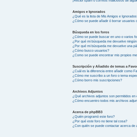
¡Recibí spam o correos maliciosos de algui
Amigos e Ignorados
¿Qué es la lista de Mis Amigos e Ignorados
¿Cómo se puede añadir ó borrar usuarios d
Búsqueda en los foros
¿Cómo se puede buscar en uno o varios f
¿Por qué mi búsqueda me devuelve ningún
¿Por qué mi búsqueda me devuelve una pá
¿Cómo busco usuarios?
¿Como se puede encontrar mis propios me
Suscripción y Añadido de temas a Favor
¿Cuál es la diferencia entre añadir como F
¿Cómo me suscribo a un foro o tema espec
¿Cómo borro mis suscripciones?
Archivos Adjuntos
¿Qué archivos adjuntos son permitidos en 
¿Cómo encuentro todos mis archivos adju
Acerca de phpBB3
¿Quién programó este foro?
¿Por qué este foro no tiene tal cosa?
¿Con quién se puede contactar acerca de a