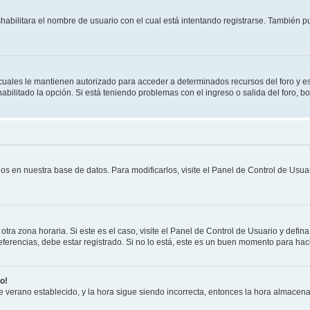
shabilitara el nombre de usuario con el cual está intentando registrarse. También 
s cuales le mantienen autorizado para acceder a determinados recursos del foro y e
habilitado la opción. Si está teniendo problemas con el ingreso o salida del foro, 
os en nuestra base de datos. Para modificarlos, visite el Panel de Control de Usuar
otra zona horaria. Si este es el caso, visite el Panel de Control de Usuario y defin
erencias, debe estar registrado. Si no lo está, este es un buen momento para hac
o!
 de verano establecido, y la hora sigue siendo incorrecta, entonces la hora almacen