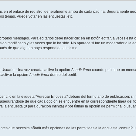
ic en el enlace de registro, generalmente arriba de cada página. Seguramente nece
os temas, Puede votar en las encuestas, etc.
propios mensajes. Para editarlos debe hacer clic en en botón
editar
, a veces esta 
ido modificado y las veces que lo ha sido. No aparece si fue un moderador o la ad
spués de que alguien haya respondido al mismo.
 Usuario. Una vez creada, active la opción
Añadir firma
cuando publique un mensaj
sactivar la opción
Añadir firma
dentro del perfil.
 clic en la etiqueta "Agregar Encuesta" debajo del formulario de publicación; si n
, asegurandose de que cada opción se encuentre en la correspondiente línea del 
a la encuesta (0 para duración infinita) y por último la opción de permitir a lo usua
sientes que necesita añadir más opciones de las permitidas a la encuesta, comuníqu