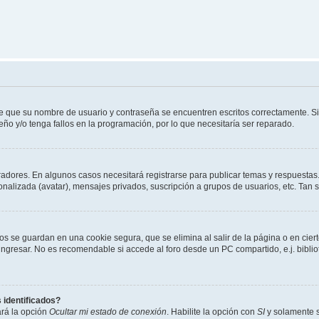
de que su nombre de usuario y contraseña se encuentren escritos correctamente. 
eño y/o tenga fallos en la programación, por lo que necesitaría ser reparado.
radores. En algunos casos necesitará registrarse para publicar temas y respuestas.
sonalizada (avatar), mensajes privados, suscripción a grupos de usuarios, etc. Ta
os se guardan en una cookie segura, que se elimina al salir de la página o en cie
gresar. No es recomendable si accede al foro desde un PC compartido, e.j. bibliotec
 identificados?
ará la opción
Ocultar mi estado de conexión
. Habilite la opción con
SI
y solamente s