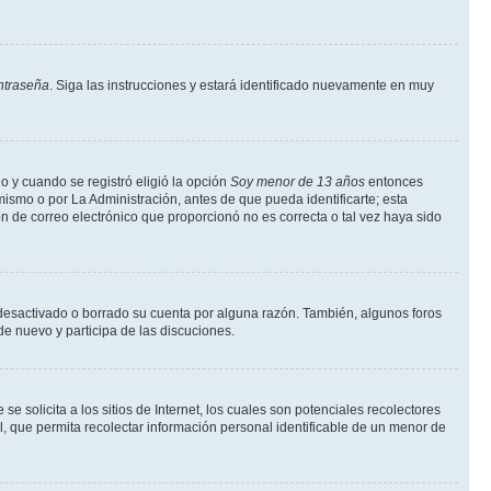
ntraseña
. Siga las instrucciones y estará identificado nuevamente en muy
o y cuando se registró eligió la opción
Soy menor de 13 años
entonces
ismo o por La Administración, antes de que pueda identificarte; esta
ción de correo electrónico que proporcionó no es correcta o tal vez haya sido
a desactivado o borrado su cuenta por alguna razón. También, algunos foros
de nuevo y participa de las discuciones.
solicita a los sitios de Internet, los cuales son potenciales recolectores
l, que permita recolectar información personal identificable de un menor de