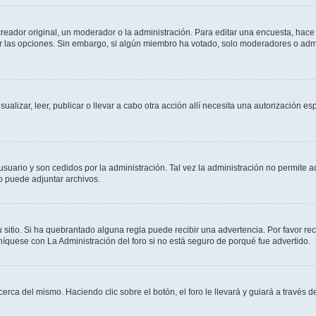
ador original, un moderador o la administración. Para editar una encuesta, hace c
ar las opciones. Sin embargo, si algún miembro ha votado, solo moderadores o admi
sualizar, leer, publicar o llevar a cabo otra acción allí necesita una autorizació
usuario y son cedidos por la administración. Tal vez la administración no permite a
o puede adjuntar archivos.
 sitio. Si ha quebrantado alguna regla puede recibir una advertencia. Por favor re
íquese con La Administración del foro si no está seguro de porqué fue advertido.
cerca del mismo. Haciendo clic sobre el botón, el foro le llevará y guiará a través 