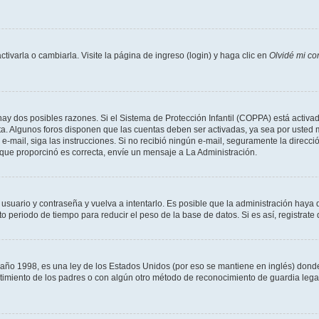
varla o cambiarla. Visite la página de ingreso (login) y haga clic en
Olvidé mi co
hay dos posibles razones. Si el Sistema de Protección Infantil (COPPA) está activad
ta. Algunos foros disponen que las cuentas deben ser activadas, ya sea por usted m
un e-mail, siga las instrucciones. Si no recibió ningún e-mail, seguramente la direc
l que proporcinó es correcta, envíe un mensaje a La Administración.
 usuario y contraseña y vuelva a intentarlo. Es posible que la administración hay
eriodo de tiempo para reducir el peso de la base de datos. Si es así, registrate 
 1998, es una ley de los Estados Unidos (por eso se mantiene en inglés) donde se 
centimiento de los padres o con algún otro método de reconocimiento de guardia lega