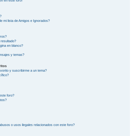
en en este foro!
?
e mi lista de Amigos e Ignorados?
oros?
 resultado?
gina en blanco?
nsajes y temas?
itos
avorito y suscribirme a un tema?
ífico?
este foro?
ntos?
busos o usos ilegales relacionados con este foro?