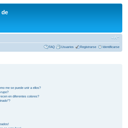
 de
FAQ
Usuarios
Registrarse
Identificarse
mo me se puede unir a ellos?
Grupo?
ecen en diferentes colores?
inado"?
eados!